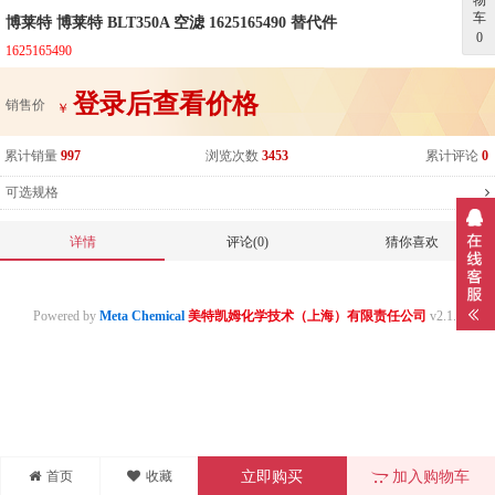
物
车
博莱特 博莱特 BLT350A 空滤 1625165490 替代件
0
1625165490
登录后查看价格
销售价
￥
累计销量
997
浏览次数
3453
累计评论
0
可选规格
详情
评论(0)
猜你喜欢
Powered by
Meta Chemical
美特凯姆化学技术（上海）有限责任公司
v2.1.0
首页
收藏
立即购买
加入购物车