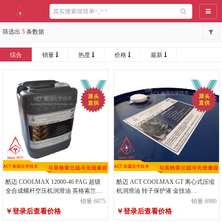
导航
筛选出
5
条数据
综合
销量
热度
价格
最新
酷迈 COOLMAX 12000-46 PAG 超级
酷迈 ACT COOLMAX GT 离心式压缩
全合成螺杆空压机润滑油 英格索兰超
机润滑油 转子保护液 金技油
冷 38459582
TECHTROL GOLD Ecosafe TF25
销量 6875
销量 6980
￥登录后查看价格
￥登录后查看价格