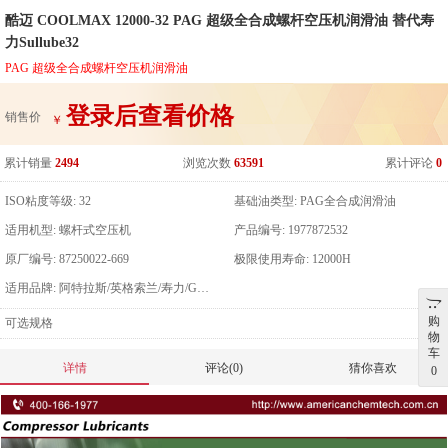
酷迈 COOLMAX 12000-32 PAG 超级全合成螺杆空压机润滑油 替代寿
力Sullube32
PAG 超级全合成螺杆空压机润滑油
登录后查看价格
销售价
￥
累计销量
2494
浏览次数
63591
累计评论
0
ISO粘度等级:
32
基础油类型:
PAG全合成润滑油
适用机型:
螺杆式空压机
产品编号:
1977872532
原厂编号:
87250022-669
极限使用寿命:
12000H
适用品牌:
阿特拉斯/英格索兰/寿力/GD/凯撒/康普艾
购
可选规格
物
车
详情
评论(0)
猜你喜欢
0